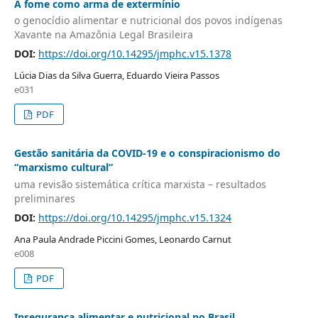
A fome como arma de extermínio
o genocídio alimentar e nutricional dos povos indígenas
Xavante na Amazônia Legal Brasileira
DOI:
https://doi.org/10.14295/jmphc.v15.1378
Lúcia Dias da Silva Guerra, Eduardo Vieira Passos
e031
PDF
Gestão sanitária da COVID-19 e o conspiracionismo do
“marxismo cultural”
uma revisão sistemática crítica marxista – resultados
preliminares
DOI:
https://doi.org/10.14295/jmphc.v15.1324
Ana Paula Andrade Piccini Gomes, Leonardo Carnut
e008
PDF
Insegurança alimentar e nutricional no Brasil