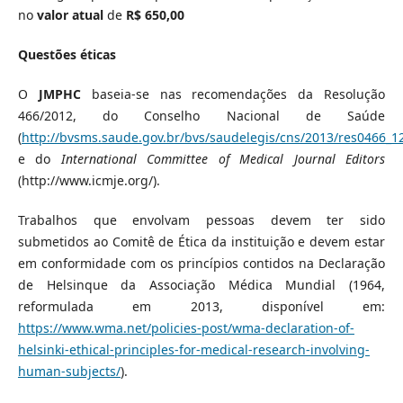
no
valor atual
de
R$ 650,00
Questões éticas
O
JMPHC
baseia-se nas recomendações da Resolução
466/2012, do Conselho Nacional de Saúde
(
http://bvsms.saude.gov.br/bvs/saudelegis/cns/2013/res0466_1
e do
International Committee of Medical Journal Editors
(http://www.icmje.org/).
Trabalhos que envolvam pessoas devem ter sido
submetidos ao Comitê de Ética da instituição e devem estar
em conformidade com os princípios contidos na Declaração
de Helsinque da Associação Médica Mundial (1964,
reformulada em 2013, disponível em:
https://www.wma.net/policies-post/wma-declaration-of-
helsinki-ethical-principles-for-medical-research-involving-
human-subjects/
).