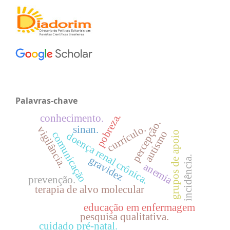
Palavras-chave
pobreza.
conhecimento.
percepção.
currículo.
sinan.
vigilância.
autismo
comunicação
grupos de apoio
doença renal crônica.
incidência.
gravidez
anemia
prevenção.
terapia de alvo molecular
educação em enfermagem
pesquisa qualitativa.
cuidado pré-natal.