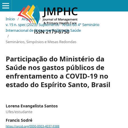
Início
/
Arquivos
/
v. 15 n. spec (2023): Suplemento - Anais do 4° Seminário
Internacional de Economia Política da Saúde
/
Seminários, Simpósios e Mesas Redondas
Participação do Ministério da
Saúde nos gastos públicos de
enfrentamento a COVID-19 no
estado do Espírito Santo, Brasil
Lorena Evangelista Santos
Ufes/estudante
Francis Sodré
https://orcid.org/0000-0003-4037-9388