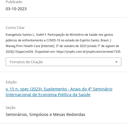
Publicado
03-10-2023
Como Citar
Evangelista Santos L, Sodré F. Participação do Ministério da Saúde nos gastos
públicos de enfrentamento a COVID-19 no estado do Espírito Santo, Brasil. J
Manag Prim Health Care [Internet]. 3º de outubro de 2023 [citado 7º de agosto de
2026];15(spec):e026. Disponível em: https://jmphc.com.br/jmphc/article/view/1335
Fomatos de Citação
Edição
v. 15 n. spec (2023): Suplemento - Anais do 4° Seminário
Internacional de Economia Política da Saúde
Seção
Seminários, Simpósios e Mesas Redondas