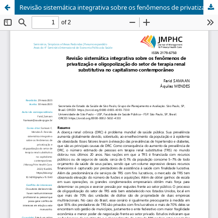
Revisão sistemática integrativa sobre os fenômenos de privatização e oligopolização do setor de terapia renal substitutiva no capitalismo contemporâneo