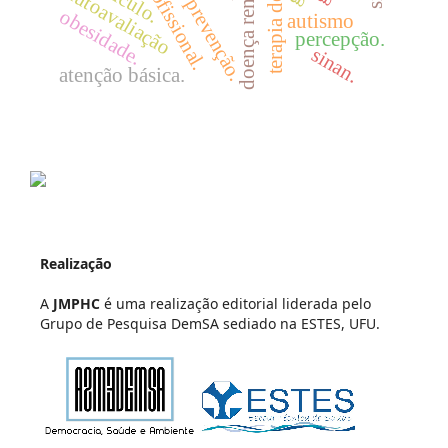
doença renal crônica.
autoavaliação
prevenção.
obesidade.
autismo
percepção.
sinan.
atenção básica.
Realização
A
JMPHC
é uma realização editorial liderada pelo
Grupo de Pesquisa DemSA sediado na ESTES, UFU.