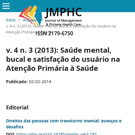
Início
/
Arquivos
/
v. 4 n. 3 (2013): Saúde mental, bucal e satisfação do usuário na
Atenção Primária à Saúde
v. 4 n. 3 (2013): Saúde mental,
bucal e satisfação do usuário na
Atenção Primária à Saúde
Publicado:
02-02-2014
Editorial
Direitos das pessoas com transtorno mental: avanços e
desafios
DOI:
https://doi.org/10.14295/jmphc.v4i3.181