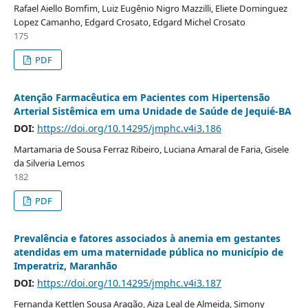
Rafael Aiello Bomfim, Luiz Eugênio Nigro Mazzilli, Eliete Dominguez
Lopez Camanho, Edgard Crosato, Edgard Michel Crosato
175
PDF
Atenção Farmacêutica em Pacientes com Hipertensão
Arterial Sistêmica em uma Unidade de Saúde de Jequié-BA
DOI:
https://doi.org/10.14295/jmphc.v4i3.186
Martamaria de Sousa Ferraz Ribeiro, Luciana Amaral de Faria, Gisele
da Silveria Lemos
182
PDF
Prevalência e fatores associados à anemia em gestantes
atendidas em uma maternidade pública no município de
Imperatriz, Maranhão
DOI:
https://doi.org/10.14295/jmphc.v4i3.187
Fernanda Kettlen Sousa Aragão, Aiza Leal de Almeida, Simony