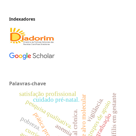
Indexadores
Palavras-chave
satisfação profissional
sífilis em gestante
terapia de alvo molecular
cuidado pré-natal.
vigilância.
pesquisa qualitativa.
grupos de apoio
prática profissional.
graduação
pobreza.
anemia
currículo.