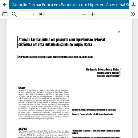
Atenção Farmacêutica em Pacientes com Hipertensão Arterial Sistêmica em uma Unidade de Saúde de Jequié-BA