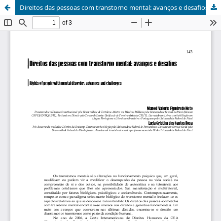
Direitos das pessoas com transtorno mental: avanços e desafios