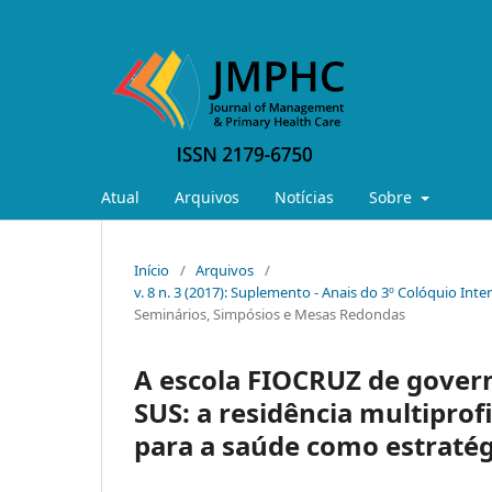
Atual
Arquivos
Notícias
Sobre
Início
/
Arquivos
/
v. 8 n. 3 (2017): Suplemento - Anais do 3º Colóquio Int
Seminários, Simpósios e Mesas Redondas
A escola FIOCRUZ de gover
SUS: a residência multiprof
para a saúde como estratég