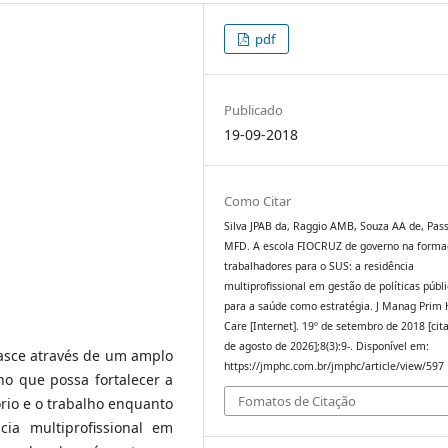
pdf
Publicado
19-09-2018
Como Citar
Silva JPAB da, Raggio AMB, Souza AA de, Pas
MFD. A escola FIOCRUZ de governo na forma
trabalhadores para o SUS: a residência
multiprofissional em gestão de políticas públ
para a saúde como estratégia. J Manag Prim 
Care [Internet]. 19º de setembro de 2018 [cit
de agosto de 2026];8(3):9-. Disponível em:
nasce através de um amplo
https://jmphc.com.br/jmphc/article/view/597
o que possa fortalecer a
Fomatos de Citação
ório e o trabalho enquanto
cia multiprofissional em