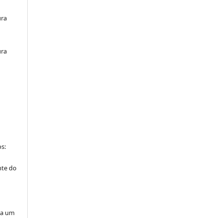
ura
ura
s:
nte do
”
ta um