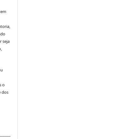
 nem
toria,
ado
r seja
,
ou
s o
e dos
______