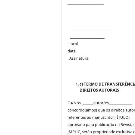
____________________
_____________________
___________________
Local,
dat
Assinatura
c) TERMO DE TRANSFERÊNCI
DIREITOS AUTORAIS
Eu/Nós, ______autor/es_____________
concordo(amos) que os direitos autor
referentes ao manuscrito [TÍTULO],
aprovado para publicação na Revista
JMPHC, serão propriedade exclusiva 