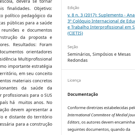
 escola, deverá se tornar
Edição
s finalidades. Objetivo:
v. 8 n. 3 (2017): Suplemento - Ana
o político pedagógico da
3º Colóquio Internacional de Ed
icas públicas para a saúde
e Trabalho Interprofissional em 
 reuniões e documentos
(CIETIS)
nstrução da proposta e
dores. Resultados: Foram
Seção
ocumentos orientadores
Seminários, Simpósios e Mesas
idência Multiprofissional
Redondas
omo importante estratégia
rritório, em seu conceito
Licença
ementos materiais concretos
cionantes da saúde da
Documentação
 profissionais para o SUS
 país há muitos anos. No
Conforme diretrizes estabelecidas pel
mação devem apresentar a
International Commiteee of Medial Jou
 e distante do território
Editors
, os autores devem encaminha
ssária para a construção
seguintes documentos, quando da