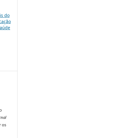
is do
ucação
Saúde
o
rnal
r os