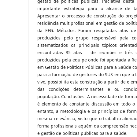
gestão de políticas públicas, iniciativa desta
importante estratégia para o alcance de tai
Apresentar o processo de construção do projet
residência multiprofissional em gestão de polít
da EFG. Métodos: Foram resgatadas atas de
produzidos pelo grupo responsável pela co
sistematizados os principais tópicos orienta
encontradas 35 atas de reuniões e três d
produzidos pela equipe onde foi apontada a Res
em Gestão de Políticas Públicas para a Saúde c
para a formação de gestores do SUS em que o te
vivo, possibilita esta construção a partir de el
das condições determinantes e ou condi
população. Conclusões: A necessidade de formar
é elemento de constante discussão em todo o
entanto, a metodologia e os princípios de for
mesma relevância, visto que o trabalho alienado
forma profissionais aquém da compreensão nece
e gestão de políticas públicas para a saúde.