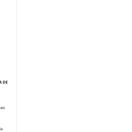
____
a
A DE
ais
da