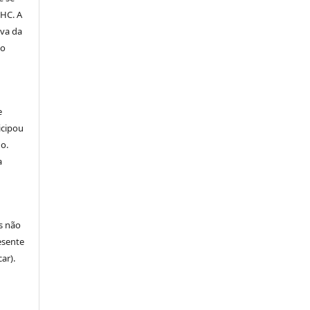
PHC. A
iva da
do
e
icipou
o.
a
s não
esente
ar).