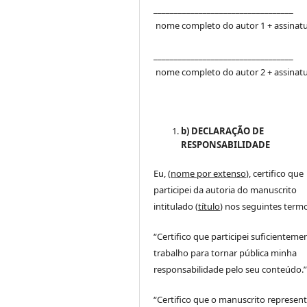
__________________________________
nome completo do autor 1 + assinat
__________________________________
nome completo do autor 2 + assinat
b) DECLARAÇÃO DE
RESPONSABILIDADE
Eu, (
nome por extenso
), certifico que
participei da autoria do manuscrito
intitulado (
título
) nos seguintes termo
“Certifico que participei suficienteme
trabalho para tornar pública minha
responsabilidade pelo seu conteúdo.
“Certifico que o manuscrito represen