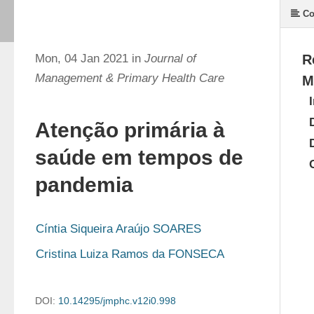
Co
Mon, 04 Jan 2021 in
Journal of
R
Management & Primary Health Care
M
Atenção primária à
saúde em tempos de
pandemia
Cíntia Siqueira Araújo SOARES
Cristina Luiza Ramos da FONSECA
DOI:
10.14295/jmphc.v12i0.998