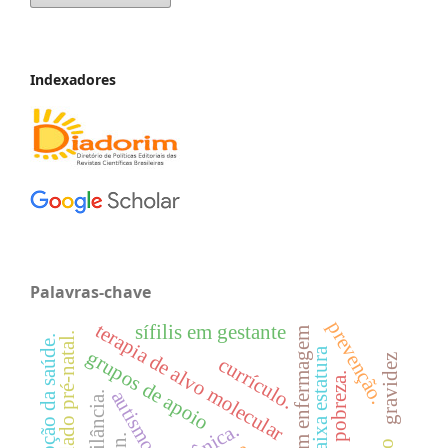
Indexadores
Palavras-chave
prevenção.
terapia de alvo molecular
sífilis em gestante
educação em enfermagem
cuidado pré-natal.
promoção da saúde.
baixa estatura
grupos de apoio
gravidez
currículo.
pobreza.
autismo
vigilância.