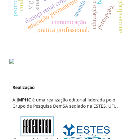
doença renal crônica.
sinan.
educação permanente.
autoavaliação
anemia
percepção.
comunicação
prática profissional.
Realização
A
JMPHC
é uma realização editorial liderada pelo
Grupo de Pesquisa DemSA sediado na ESTES, UFU.