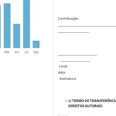
Contribuição:
_____________________________________
____________________
_____________________
___________________
Local,
dat
Assinatura
c) TERMO DE TRANSFERÊNCI
DIREITOS AUTORAIS