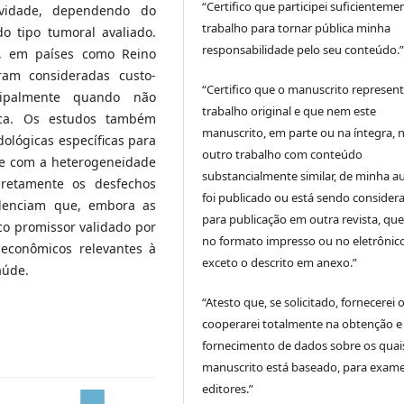
“Certifico que participei suficienteme
tividade, dependendo do
trabalho para tornar pública minha
o tipo tumoral avaliado.
responsabilidade pelo seu conteúdo.
e, em países como Reino
ram consideradas custo-
“Certifico que o manuscrito represen
ncipalmente quando não
trabalho original e que nem este
ica. Os estudos também
manuscrito, em parte ou na íntegra,
lógicas específicas para
outro trabalho com conteúdo
 e com a heterogeneidade
substancialmente similar, de minha au
diretamente os desfechos
foi publicado ou está sendo consider
idenciam que, embora as
para publicação em outra revista, que
co promissor validado por
no formato impresso ou no eletrônico
 econômicos relevantes à
exceto o descrito em anexo.”
aúde.
“Atesto que, se solicitado, fornecerei 
cooperarei totalmente na obtenção e
fornecimento de dados sobre os quai
manuscrito está baseado, para exam
editores.”