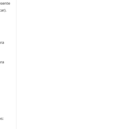
esente
ar).
ura
ura
s: