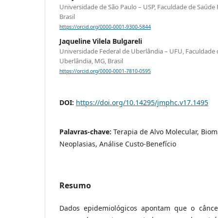
Universidade de São Paulo – USP, Faculdade de Saúde Pú
Brasil
https://orcid.org/0000-0001-9300-5844
Jaqueline Vilela Bulgareli
Universidade Federal de Uberlândia – UFU, Faculdade 
Uberlândia, MG, Brasil
https://orcid.org/0000-0001-7810-0595
DOI:
https://doi.org/10.14295/jmphc.v17.1495
Palavras-chave:
Terapia de Alvo Molecular, Bio
Neoplasias, Análise Custo-Benefício
Resumo
Dados epidemiológicos apontam que o cânce