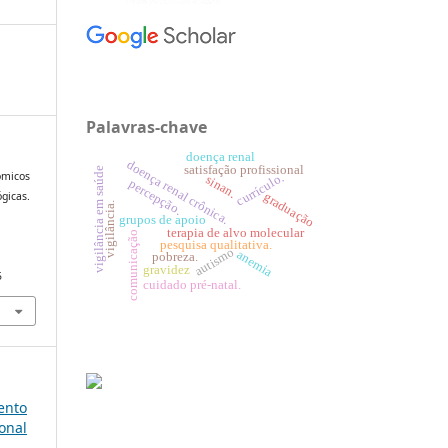
Palavras-chave
doença renal
doença renal crônica.
satisfação profissional
vigilância em saúde
nômicos
currículo.
sinan.
percepção.
ógicas.
graduação
vigilância.
grupos de apoio
terapia de alvo molecular
comunicação
pesquisa qualitativa.
autismo
anemia
pobreza.
gravidez
5
cuidado pré-natal.
mento
onal