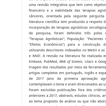
uma revisão integrativa que tem como objeti
financeiro e a viabilidade das terapias agn
cânceres, orientada pela seguinte pergunt
literatura científica tem produzido a respeito 
incorporação de terapias agnósticas oncológica
de pesquisa, foram definidos três polos o
“Terapias Agnósticas”; População: “Pacientes 
“Efeitos Econômicos”) para a construção d
utilizando descritores indexados no MeSH e os
e ‘AND’. A revisão na literatura foi realizada
Embase, PubMed,
Web of Science
, Lilacs e Goo
triagem dos resultados por meio da ferramenta
artigos completos em português, inglês e espa
de 2017 (ano da primeira aprovação agn
contemplavam o tema e eram direcionados ao us
Foram excluídas publicações fora dos critério
anteriores a 2017,
abstracts
, estudos clínicos, a
ao tema proposto de análise ou que não abor