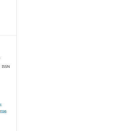
f
| ISSN
a
-
ense
.