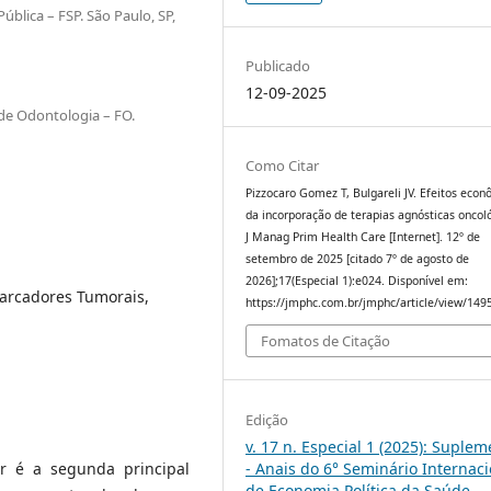
blica – FSP. São Paulo, SP,
Publicado
12-09-2025
de Odontologia – FO.
Como Citar
Pizzocaro Gomez T, Bulgareli JV. Efeitos eco
da incorporação de terapias agnósticas oncol
J Manag Prim Health Care [Internet]. 12º de
setembro de 2025 [citado 7º de agosto de
2026];17(Especial 1):e024. Disponível em:
marcadores Tumorais,
https://jmphc.com.br/jmphc/article/view/149
Fomatos de Citação
Edição
v. 17 n. Especial 1 (2025): Suple
- Anais do 6° Seminário Internaci
r é a segunda principal
de Economia Política da Saúde