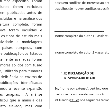
umor específico. Foram
possuem conflitos de interesse ao pr
icatas foram excluídas
trabalho. (Se houver conflito, especific
rem publicadas antes de
xcluídas e na análise dos
itura completa, foram
__________________________________
nove foram incluídas e
nome completo do autor 1 + assinat
, os tipos de estudo mais
etividade e modelagens
__________________________________
m países europeus, com
nome completo do autor 2 + assinat
e publicação dos Estados
temente avaliadas foram
tumores sólidos com fusão
 utilizado para tumores
b) DECLARAÇÃO DE
 deficiência na enzima de
RESPONSABILIDADE
licações identificadas
Eu, (
nome por extenso
), certifico que
tindo a recente expansão
participei da autoria do manuscrito
as terapias. A análise
intitulado (
título
) nos seguintes termo
dicou que a maioria das
custo elevado, mas com