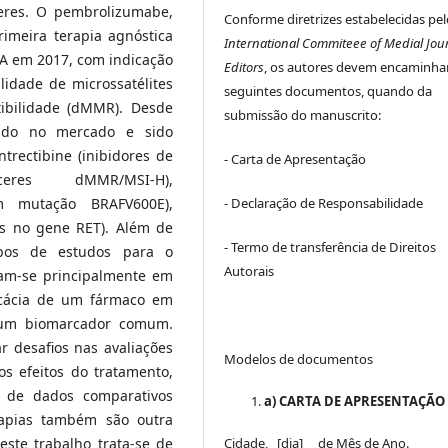
eres. O pembrolizumabe,
Conforme diretrizes estabelecidas pel
rimeira terapia agnóstica
International Commiteee of Medial Jou
A em 2017, com indicação
Editors
, os autores devem encaminha
lidade de microssatélites
seguintes documentos, quando da
tibilidade (dMMR). Desde
submissão do manuscrito:
gido no mercado e sido
trectibine (inibidores de
- Carta de Apresentação
eres dMMR/MSI-H),
- Declaração de Responsabilidade
om mutação BRAFV600E),
es no gene RET). Além de
- Termo de transferência de Direitos
ipos de estudos para o
Autorais
iam-se principalmente em
ficácia de um fármaco em
 um biomarcador comum.
r desafios nas avaliações
Modelos de documentos
os efeitos do tratamento,
a de dados comparativos
a) CARTA DE APRESENTAÇÃO
rapias também são outra
Cidade, _[dia]__ de Mês de Ano.
este trabalho trata-se de