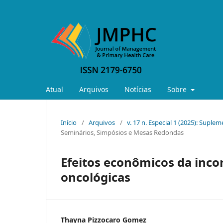
Atual
Arquivos
Notícias
Sobre
Início
/
Arquivos
/
v. 17 n. Especial 1 (2025): Supl
Seminários, Simpósios e Mesas Redondas
Efeitos econômicos da inco
oncológicas
Thayna Pizzocaro Gomez