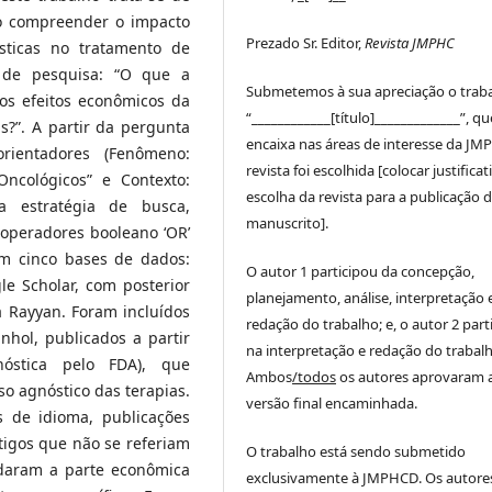
vo compreender o impacto
Prezado Sr. Editor,
Revista JMPHC
ósticas no tratamento de
a de pesquisa: “O que a
Submetemos à sua apreciação o trab
dos efeitos econômicos da
“____________[título]_____________”, qu
s?”. A partir da pergunta
encaixa nas áreas de interesse da JM
rientadores (Fenômeno:
revista foi escolhida [colocar justificat
Oncológicos” e Contexto:
escolha da revista para a publicação 
a estratégia de busca,
manuscrito].
 operadores booleano ‘OR’
 em cinco bases de dados:
O autor 1 participou da concepção,
gle Scholar, com posterior
planejamento, análise, interpretação 
 Rayyan. Foram incluídos
redação do trabalho; e, o autor 2 part
nhol, publicados a partir
na interpretação e redação do trabalh
óstica pelo FDA), que
Ambos
/todos
os autores aprovaram 
o agnóstico das terapias.
versão final encaminhada.
s de idioma, publicações
rtigos que não se referiam
O trabalho está sendo submetido
daram a parte econômica
exclusivamente à JMPHCD. Os autore