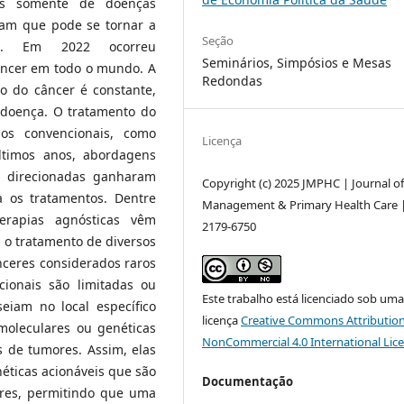
s somente de doenças
tam que pode se tornar a
Seção
te. Em 2022 ocorreu
Seminários, Simpósios e Mesas
âncer em todo o mundo. A
Redondas
o do câncer é constante,
 doença. O tratamento do
os convencionais, como
Licença
últimos anos, abordagens
s direcionadas ganharam
Copyright (c) 2025 JMPHC | Journal o
a os tratamentos. Dentre
Management & Primary Health Care 
erapias agnósticas vêm
2179-6750
 o tratamento de diversos
nceres considerados raros
ionais são limitadas ou
Este trabalho está licenciado sob um
eiam no local específico
licença
Creative Commons Attribution
moleculares ou genéticas
NonCommercial 4.0 International Lic
 de tumores. Assim, elas
éticas acionáveis que são
Documentação
ores, permitindo que uma