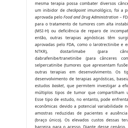
mesma terapia possa combater diversos cânc
um inibidor de
checkpoint
imunológico, foi a p
aprovada pelo
Food and Drug Administration
– FD
para o tratamento de tumores com alta instabi
(MSI-H) ou deficiência de reparo de incompa
então, outras terapias agnósticas têm sur
aprovadas pelo FDA, como o larotrectinibe e en
NTKR), dostarlimabe (para cânc
dabrafenibe/tranetinibe (para cânceres c
selpercatinibe (tumores que apresentam fusõ
outras terapias em desenvolvimento. Os t
desenvolvimento de terapias agnósticas, base
estudos
basket
, que permitem investigar a e
múltiplos tipos de tumor que compartilham
Esse tipo de estudo, no entanto, pode enfrenta
econômicas devido a potencial variabilidade n
amostras reduzidas de pacientes e ausênci
(braço único). Os elevados custos dessas te
barreira para o acesso. Diante desse cenário, 