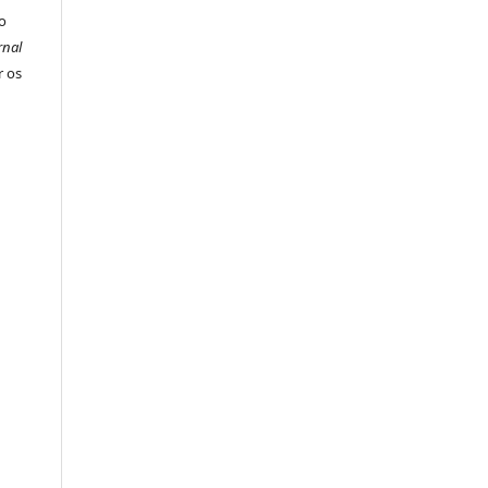
o
rnal
r os