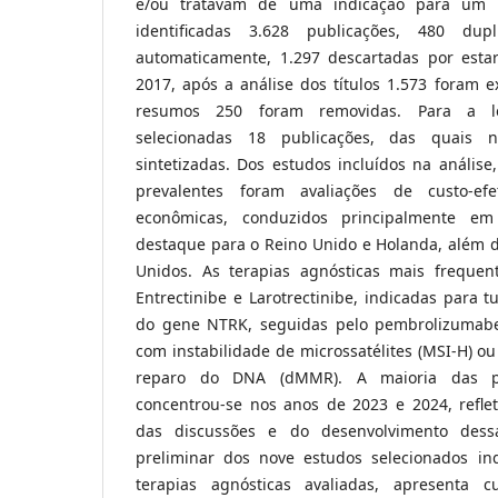
e/ou tratavam de uma indicação para um t
identificadas 3.628 publicações, 480 dupl
automaticamente, 1.297 descartadas por esta
2017, após a análise dos títulos 1.573 foram e
resumos 250 foram removidas. Para a le
selecionadas 18 publicações, das quais 
sintetizadas. Dos estudos incluídos na análise
prevalentes foram avaliações de custo-ef
econômicas, conduzidos principalmente e
destaque para o Reino Unido e Holanda, além d
Unidos. As terapias agnósticas mais frequen
Entrectinibe e Larotrectinibe, indicadas para 
do gene NTRK, seguidas pelo pembrolizumabe,
com instabilidade de microssatélites (MSI-H) ou
reparo do DNA (dMMR). A maioria das pub
concentrou-se nos anos de 2023 e 2024, refle
das discussões e do desenvolvimento dess
preliminar dos nove estudos selecionados in
terapias agnósticas avaliadas, apresenta 