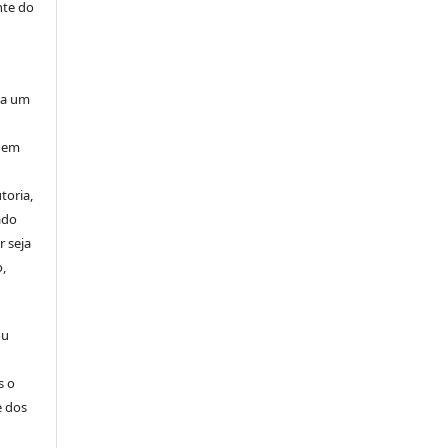
nte do
”
ta um
 nem
toria,
ado
r seja
,
ou
s o
e dos