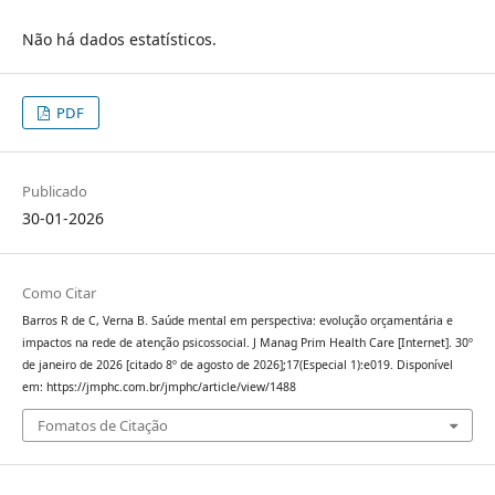
Não há dados estatísticos.
PDF
Publicado
30-01-2026
Como Citar
Barros R de C, Verna B. Saúde mental em perspectiva: evolução orçamentária e
impactos na rede de atenção psicossocial. J Manag Prim Health Care [Internet]. 30º
de janeiro de 2026 [citado 8º de agosto de 2026];17(Especial 1):e019. Disponível
em: https://jmphc.com.br/jmphc/article/view/1488
Fomatos de Citação