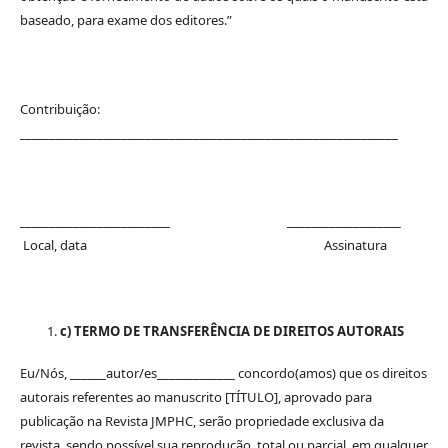
baseado, para exame dos editores.”
Contribuição:
_______________________________________________________________
_________________________ ___________________
Local, data Assinatura
c) TERMO DE TRANSFERÊNCIA DE DIREITOS AUTORAIS
Eu/Nós, ______autor/es_____________ concordo(amos) que os direitos
autorais referentes ao manuscrito [TÍTULO], aprovado para
publicação na Revista JMPHC, serão propriedade exclusiva da
revista, sendo possível sua reprodução, total ou parcial, em qualquer