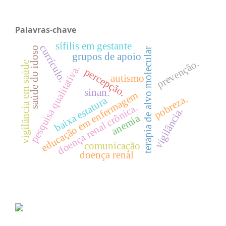
Palavras-chave
sífilis em gestante
currículo.
saúde do idoso
terapia de alvo molecular
grupos de apoio
prevenção.
vigilância em saúde
pesquisa qualitativa.
percepção.
autismo
sinan.
educação em enfermagem
pobreza.
baixa estatura
doença renal crônica.
vigilância.
anemia
comunicação
doença renal