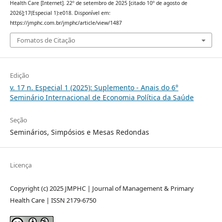
Health Care [Internet]. 22º de setembro de 2025 [citado 10º de agosto de
2026];17(Especial 1):e018. Disponível em:
https://jmphc.com.br/jmphc/article/view/1487
Fomatos de Citação
Edição
v. 17 n. Especial 1 (2025): Suplemento - Anais do 6°
Seminário Internacional de Economia Política da Saúde
Seção
Seminários, Simpósios e Mesas Redondas
Licença
Copyright (c) 2025 JMPHC | Journal of Management & Primary
Health Care | ISSN 2179-6750