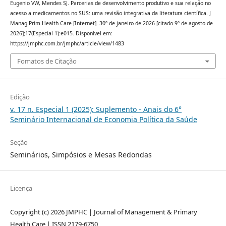
Eugenio VW, Mendes SJ. Parcerias de desenvolvimento produtivo e sua relação no
acesso a medicamentos no SUS: uma revisão integrativa da literatura científica. J
Manag Prim Health Care [Internet]. 30º de janeiro de 2026 [citado 9º de agosto de
2026];17(Especial 1):e015. Disponível em:
https://jmphc.com.br/jmphc/article/view/1483
Fomatos de Citação
Edição
v. 17 n. Especial 1 (2025): Suplemento - Anais do 6°
Seminário Internacional de Economia Política da Saúde
Seção
Seminários, Simpósios e Mesas Redondas
Licença
Copyright (c) 2026 JMPHC | Journal of Management & Primary
Health Care | ISSN 2179-6750