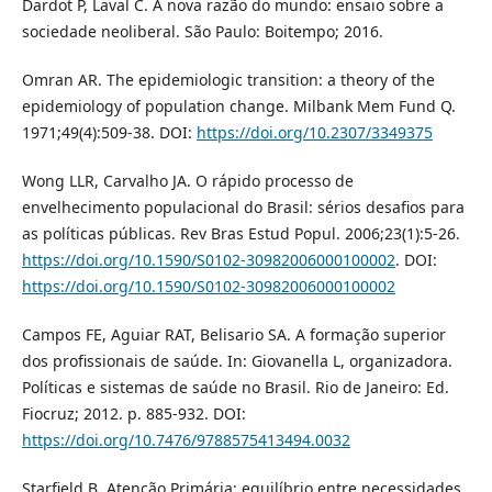
Dardot P, Laval C. A nova razão do mundo: ensaio sobre a
sociedade neoliberal. São Paulo: Boitempo; 2016.
Omran AR. The epidemiologic transition: a theory of the
epidemiology of population change. Milbank Mem Fund Q.
1971;49(4):509-38. DOI:
https://doi.org/10.2307/3349375
Wong LLR, Carvalho JA. O rápido processo de
envelhecimento populacional do Brasil: sérios desafios para
as políticas públicas. Rev Bras Estud Popul. 2006;23(1):5-26.
https://doi.org/10.1590/S0102-30982006000100002
. DOI:
https://doi.org/10.1590/S0102-30982006000100002
Campos FE, Aguiar RAT, Belisario SA. A formação superior
dos profissionais de saúde. In: Giovanella L, organizadora.
Políticas e sistemas de saúde no Brasil. Rio de Janeiro: Ed.
Fiocruz; 2012. p. 885-932. DOI:
https://doi.org/10.7476/9788575413494.0032
Starfield B. Atenção Primária: equilíbrio entre necessidades