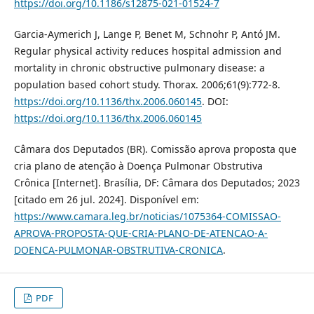
https://doi.org/10.1186/s12875-021-01524-7
Garcia-Aymerich J, Lange P, Benet M, Schnohr P, Antó JM.
Regular physical activity reduces hospital admission and
mortality in chronic obstructive pulmonary disease: a
population based cohort study. Thorax. 2006;61(9):772-8.
https://doi.org/10.1136/thx.2006.060145
. DOI:
https://doi.org/10.1136/thx.2006.060145
Câmara dos Deputados (BR). Comissão aprova proposta que
cria plano de atenção à Doença Pulmonar Obstrutiva
Crônica [Internet]. Brasília, DF: Câmara dos Deputados; 2023
[citado em 26 jul. 2024]. Disponível em:
https://www.camara.leg.br/noticias/1075364-COMISSAO-
APROVA-PROPOSTA-QUE-CRIA-PLANO-DE-ATENCAO-A-
DOENCA-PULMONAR-OBSTRUTIVA-CRONICA
.
PDF