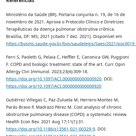
Referências
Ministério da Saúde (BR). Portaria conjunta n. 19, de 16 de
novembro de 2021. Aprova o Protocolo Clínico e Diretrizes
Terapêuticas da doença pulmonar obstrutiva crônica.
Brasília, DF: MS; 2021 [citado 7 dez. 2021]. Disponível em
https://bvsms.saude.gov.br/bvs/saudelegis/Saes/2021/poc0019
Ferri S, Paoletti G, Pelaia C, Heffler E, Canonica GW, Puggioni
F. COPD and biologic treatment: state of the art. Curr Opin
Allergy Clin Immunol. 2023;23(4):309-18.
https://doi.org/10.1097/ACI.0000000000000920
. DOI:
https://doi.org/10.1097/ACI.0000000000000920
Gutiérrez Villegas C, Paz-Zulueta M, Herrero-Montes M,
Parás-Bravo P, Madrazo Pérez M. Cost analysis of chronic
obstructive pulmonary disease (COPD): a systematic review.
Health Econ Rev. 2021 Aug 17;11(1):31.
https://doi.org/10.1186/s13561-021-00329-9
. DOI: