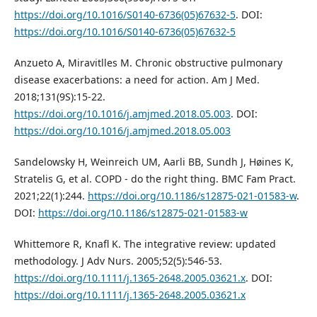
https://doi.org/10.1016/S0140-6736(05)67632-5
. DOI:
https://doi.org/10.1016/S0140-6736(05)67632-5
Anzueto A, Miravitlles M. Chronic obstructive pulmonary
disease exacerbations: a need for action. Am J Med.
2018;131(9S):15-22.
https://doi.org/10.1016/j.amjmed.2018.05.003
. DOI:
https://doi.org/10.1016/j.amjmed.2018.05.003
Sandelowsky H, Weinreich UM, Aarli BB, Sundh J, Høines K,
Stratelis G, et al. COPD - do the right thing. BMC Fam Pract.
2021;22(1):244.
https://doi.org/10.1186/s12875-021-01583-w
.
DOI:
https://doi.org/10.1186/s12875-021-01583-w
Whittemore R, Knafl K. The integrative review: updated
methodology. J Adv Nurs. 2005;52(5):546-53.
https://doi.org/10.1111/j.1365-2648.2005.03621.x
. DOI:
https://doi.org/10.1111/j.1365-2648.2005.03621.x