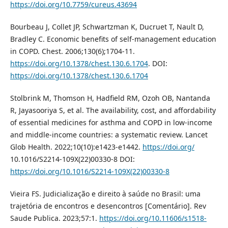
https://doi.org/10.7759/cureus.43694
Bourbeau J, Collet JP, Schwartzman K, Ducruet T, Nault D,
Bradley C. Economic benefits of self-management education
in COPD. Chest. 2006;130(6);1704-11.
https://doi.org/10.1378/chest.130.6.1704
. DOI:
https://doi.org/10.1378/chest.130.6.1704
Stolbrink M, Thomson H, Hadfield RM, Ozoh OB, Nantanda
R, Jayasooriya S, et al. The availability, cost, and affordability
of essential medicines for asthma and COPD in low-income
and middle-income countries: a systematic review. Lancet
Glob Health. 2022;10(10):e1423-e1442.
https://doi.org/
10.1016/S2214-109X(22)00330-8 DOI:
https://doi.org/10.1016/S2214-109X(22)00330-8
Vieira FS. Judicialização e direito à saúde no Brasil: uma
trajetória de encontros e desencontros [Comentário]. Rev
Saude Publica. 2023;57:1.
https://doi.org/10.11606/s1518-