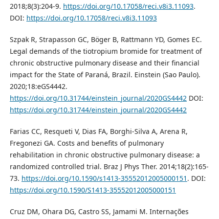
2018;8(3):204-9.
https://doi.org/10.17058/reci.v8i3.11093
.
DOI:
https://doi.org/10.17058/reci.v8i3.11093
Szpak R, Strapasson GC, Böger B, Rattmann YD, Gomes EC.
Legal demands of the tiotropium bromide for treatment of
chronic obstructive pulmonary disease and their financial
impact for the State of Paraná, Brazil. Einstein (Sao Paulo).
2020;18:eGS4442.
https://doi.org/10.31744/einstein_journal/2020GS4442
DOI:
https://doi.org/10.31744/einstein_journal/2020GS4442
Farias CC, Resqueti V, Dias FA, Borghi-Silva A, Arena R,
Fregonezi GA. Costs and benefits of pulmonary
rehabilitation in chronic obstructive pulmonary disease: a
randomized controlled trial. Braz J Phys Ther. 2014;18(2):165-
73.
https://doi.org/10.1590/s1413-35552012005000151
. DOI:
https://doi.org/10.1590/S1413-35552012005000151
Cruz DM, Ohara DG, Castro SS, Jamami M. Internações