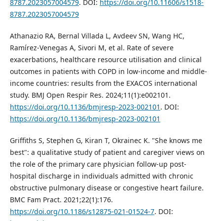
8787.2023057004579
. DOI:
https://doi.org/10.11606/s1518-
8787.2023057004579
Athanazio RA, Bernal Villada L, Avdeev SN, Wang HC,
Ramírez-Venegas A, Sivori M, et al. Rate of severe
exacerbations, healthcare resource utilisation and clinical
outcomes in patients with COPD in low-income and middle-
income countries: results from the EXACOS international
study. BMJ Open Respir Res. 2024;11(1):e002101.
https://doi.org/10.1136/bmjresp-2023-002101
. DOI:
https://doi.org/10.1136/bmjresp-2023-002101
Griffiths S, Stephen G, Kiran T, Okrainec K. "She knows me
best": a qualitative study of patient and caregiver views on
the role of the primary care physician follow-up post-
hospital discharge in individuals admitted with chronic
obstructive pulmonary disease or congestive heart failure.
BMC Fam Pract. 2021;22(1):176.
https://doi.org/10.1186/s12875-021-01524-7
. DOI: