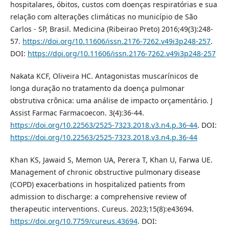
hospitalares, óbitos, custos com doenças respiratórias e sua
relação com alterações climáticas no município de São
Carlos - SP, Brasil. Medicina (Ribeirao Preto) 2016;49(3):248-
57.
https://doi.org/10.11606/issn.2176-7262.v49i3p248-257
.
DOI:
https://doi.org/10.11606/issn.2176-7262.v49i3p248-257
Nakata KCF, Oliveira HC. Antagonistas muscarínicos de
longa duração no tratamento da doença pulmonar
obstrutiva crônica: uma análise de impacto orçamentário. J
Assist Farmac Farmacoecon. 3(4):36-44.
https://doi.org/10.22563/2525-7323.2018.v3.n4.p.36-44
. DOI:
https://doi.org/10.22563/2525-7323.2018.v3.n4.p.36-44
Khan KS, Jawaid S, Memon UA, Perera T, Khan U, Farwa UE.
Management of chronic obstructive pulmonary disease
(COPD) exacerbations in hospitalized patients from
admission to discharge: a comprehensive review of
therapeutic interventions. Cureus. 2023;15(8):e43694.
https://doi.org/10.7759/cureus.43694
. DOI: