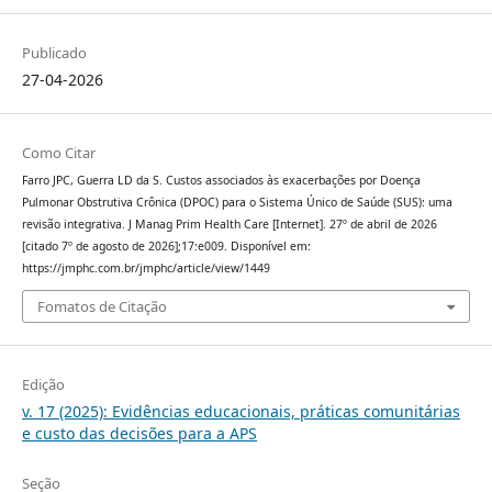
Publicado
27-04-2026
Como Citar
Farro JPC, Guerra LD da S. Custos associados às exacerbações por Doença
Pulmonar Obstrutiva Crônica (DPOC) para o Sistema Único de Saúde (SUS): uma
revisão integrativa. J Manag Prim Health Care [Internet]. 27º de abril de 2026
[citado 7º de agosto de 2026];17:e009. Disponível em:
https://jmphc.com.br/jmphc/article/view/1449
Fomatos de Citação
Edição
v. 17 (2025): Evidências educacionais, práticas comunitárias
e custo das decisões para a APS
Seção