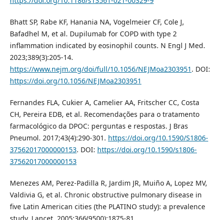
https://doi.org/10.1186/s13561-021-00329-9
Bhatt SP, Rabe KF, Hanania NA, Vogelmeier CF, Cole J,
Bafadhel M, et al. Dupilumab for COPD with type 2
inflammation indicated by eosinophil counts. N Engl J Med.
2023;389(3):205-14.
https://www.nejm.org/doi/full/10.1056/NEJMoa2303951
. DOI:
https://doi.org/10.1056/NEJMoa2303951
Fernandes FLA, Cukier A, Camelier AA, Fritscher CC, Costa
CH, Pereira EDB, et al. Recomendações para o tratamento
farmacológico da DPOC: perguntas e respostas. J Bras
Pneumol. 2017;43(4):290-301.
https://doi.org/10.1590/S1806-
37562017000000153
. DOI:
https://doi.org/10.1590/s1806-
37562017000000153
Menezes AM, Perez-Padilla R, Jardim JR, Muiño A, Lopez MV,
Valdivia G, et al. Chronic obstructive pulmonary disease in
five Latin American cities (the PLATINO study): a prevalence
study. Lancet. 2005;366(9500):1875-81.