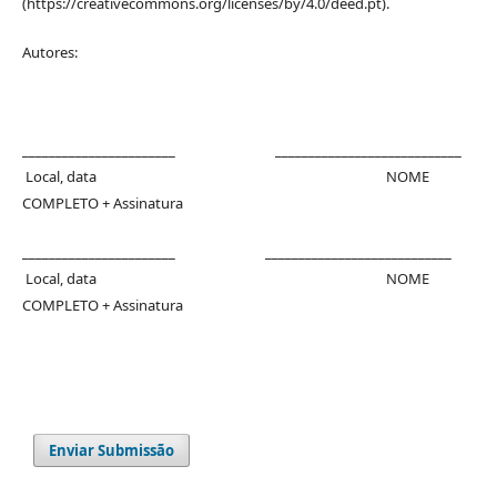
(https://creativecommons.org/licenses/by/4.0/deed.pt).
Autores:
_______________________ ____________________________
Local, data NOME
COMPLETO + Assinatura
_______________________ ____________________________
Local, data NOME
COMPLETO + Assinatura
Enviar Submissão