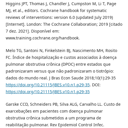
Higgins JPT, Thomas J, Chandler J, Cumpston M, Li T, Page
MJ, et al., editors. Cochrane handbook for systematic
reviews of interventions: version 6.0 (updated July 2019)
[Internet]. London: The Cochrane Collaboration; 2019 [citado
7 dez. 2021]. Disponível em:
www.training.cochrane.org/handbook.
Melo TG, Santoni N, Finkelstein BJ, Nascimento MH, Rosito
FC. Índice de hospitalização e custos associados à doença
pulmonar obstrutiva crônica (DPOC) entre estados que
padronizaram versus que não padronizaram o tiotrópio:
dados do mundo real. J Bras Econ Saude 2018;10(1):29-35
https://doi.org/10.21115/JBES.v10.n1.p29-35
. DOI:
https://doi.org/10.21115/JBES.v10.n1.p29-35
Garske CCD, Schneiders PB, Silva ALG, Carvalho LL. Custo de
exarcebações em pacientes com doença pulmonar
obstrutiva crônica submetidos a um programa de
reabilitação pulmonar. Rev Epidemiol Control Infec.