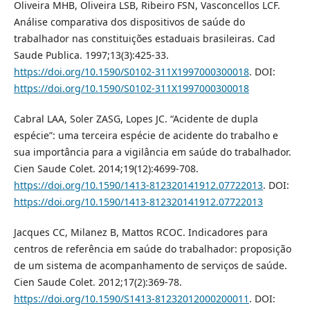
Oliveira MHB, Oliveira LSB, Ribeiro FSN, Vasconcellos LCF.
Análise comparativa dos dispositivos de saúde do
trabalhador nas constituições estaduais brasileiras. Cad
Saude Publica. 1997;13(3):425-33.
https://doi.org/10.1590/S0102-311X1997000300018
. DOI:
https://doi.org/10.1590/S0102-311X1997000300018
Cabral LAA, Soler ZASG, Lopes JC. “Acidente de dupla
espécie”: uma terceira espécie de acidente do trabalho e
sua importância para a vigilância em saúde do trabalhador.
Cien Saude Colet. 2014;19(12):4699-708.
https://doi.org/10.1590/1413-812320141912.07722013
. DOI:
https://doi.org/10.1590/1413-812320141912.07722013
Jacques CC, Milanez B, Mattos RCOC. Indicadores para
centros de referência em saúde do trabalhador: proposição
de um sistema de acompanhamento de serviços de saúde.
Cien Saude Colet. 2012;17(2):369-78.
https://doi.org/10.1590/S1413-81232012000200011
. DOI: