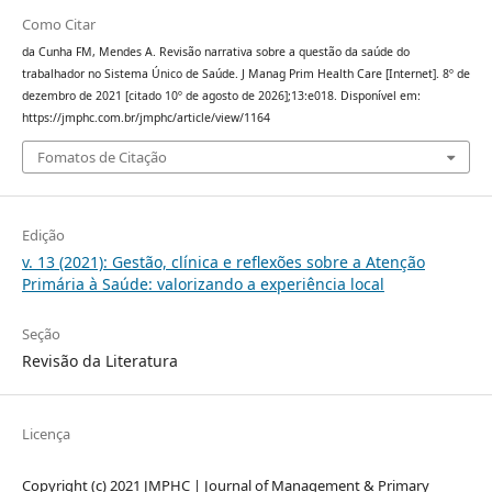
Como Citar
da Cunha FM, Mendes A. Revisão narrativa sobre a questão da saúde do
trabalhador no Sistema Único de Saúde. J Manag Prim Health Care [Internet]. 8º de
dezembro de 2021 [citado 10º de agosto de 2026];13:e018. Disponível em:
https://jmphc.com.br/jmphc/article/view/1164
Fomatos de Citação
Edição
v. 13 (2021): Gestão, clínica e reflexões sobre a Atenção
Primária à Saúde: valorizando a experiência local
Seção
Revisão da Literatura
Licença
Copyright (c) 2021 JMPHC | Journal of Management & Primary