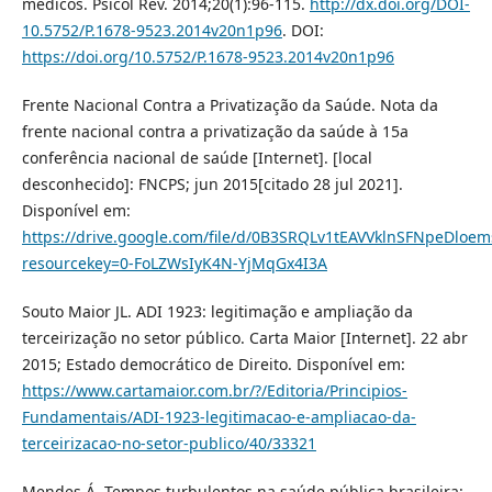
médicos. Psicol Rev. 2014;20(1):96-115.
http://dx.doi.org/DOI-
10.5752/P.1678-9523.2014v20n1p96
. DOI:
https://doi.org/10.5752/P.1678-9523.2014v20n1p96
Frente Nacional Contra a Privatização da Saúde. Nota da
frente nacional contra a privatização da saúde à 15a
conferência nacional de saúde [Internet]. [local
desconhecido]: FNCPS; jun 2015[citado 28 jul 2021].
Disponível em:
https://drive.google.com/file/d/0B3SRQLv1tEAVVklnSFNpeDloem
resourcekey=0-FoLZWsIyK4N-YjMqGx4I3A
Souto Maior JL. ADI 1923: legitimação e ampliação da
terceirização no setor público. Carta Maior [Internet]. 22 abr
2015; Estado democrático de Direito. Disponível em:
https://www.cartamaior.com.br/?/Editoria/Principios-
Fundamentais/ADI-1923-legitimacao-e-ampliacao-da-
terceirizacao-no-setor-publico/40/33321
Mendes Á. Tempos turbulentos na saúde pública brasileira: