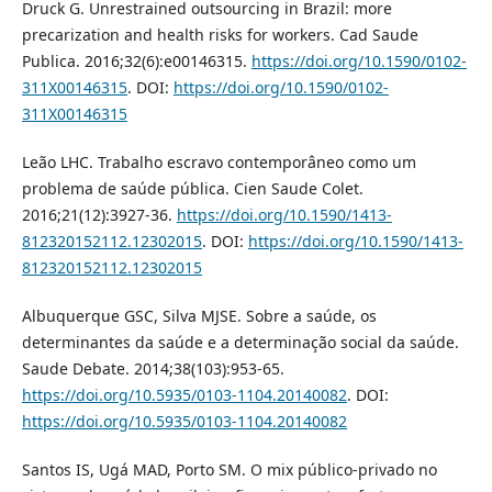
Druck G. Unrestrained outsourcing in Brazil: more
precarization and health risks for workers. Cad Saude
Publica. 2016;32(6):e00146315.
https://doi.org/10.1590/0102-
311X00146315
. DOI:
https://doi.org/10.1590/0102-
311X00146315
Leão LHC. Trabalho escravo contemporâneo como um
problema de saúde pública. Cien Saude Colet.
2016;21(12):3927-36.
https://doi.org/10.1590/1413-
812320152112.12302015
. DOI:
https://doi.org/10.1590/1413-
812320152112.12302015
Albuquerque GSC, Silva MJSE. Sobre a saúde, os
determinantes da saúde e a determinação social da saúde.
Saude Debate. 2014;38(103):953-65.
https://doi.org/10.5935/0103-1104.20140082
. DOI:
https://doi.org/10.5935/0103-1104.20140082
Santos IS, Ugá MAD, Porto SM. O mix público-privado no