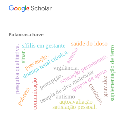
Palavras-chave
saúde do idoso
sífilis em gestante
pesquisa qualitativa.
suplementação de ferro
anemia
doença renal crônica.
sinan.
prevenção.
educação permanente.
vigilância.
grupos de apoio
terapia de alvo molecular
percepção.
gravidez
comunicação
currículo.
pobreza.
autismo
autoavaliação
satisfação pessoal.