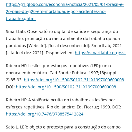
https://g1.globo.com/economia/noticia/2021/05/01/brasil-e-
2o-pais-do-g20-em-mortalidade-por-acidentes-no-
trabalho.ghtml
SmartLab. Observatório digital de saúde e segurança do
trabalho: promoção do meio ambiente do trabaho guiada
por dados [Website]. [local desconhecido]: SmartLab; 2021
[citado 4 dez 2021]. Disponível em
https://smartlabbr.org/sst
Ribeiro HP. Lesões por esforços repetitivos (LER): uma
doença emblemática. Cad Saude Publica. 1997;13(suppl
2):85-93.
https://doi.org/10.1590/S0102-311X1997000600008
.
DOI:
https://doi.org/10.1590/S0102-311X1997000600008
Ribeiro HP. A violência oculta do trabalho: as lesões por
esforços repetitivos. Rio de Janeiro: Ed. Fiocruz; 1999. DOI:
https://doi.org/10.7476/9788575412824
Sato L. LER: objeto e pretexto para a construção do campo