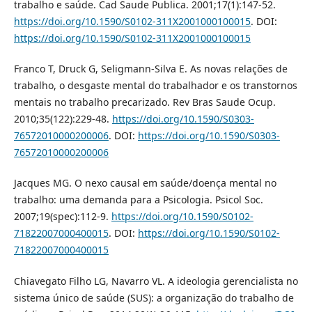
trabalho e saúde. Cad Saude Publica. 2001;17(1):147-52.
https://doi.org/10.1590/S0102-311X2001000100015
. DOI:
https://doi.org/10.1590/S0102-311X2001000100015
Franco T, Druck G, Seligmann-Silva E. As novas relações de
trabalho, o desgaste mental do trabalhador e os transtornos
mentais no trabalho precarizado. Rev Bras Saude Ocup.
2010;35(122):229-48.
https://doi.org/10.1590/S0303-
76572010000200006
. DOI:
https://doi.org/10.1590/S0303-
76572010000200006
Jacques MG. O nexo causal em saúde/doença mental no
trabalho: uma demanda para a Psicologia. Psicol Soc.
2007;19(spec):112-9.
https://doi.org/10.1590/S0102-
71822007000400015
. DOI:
https://doi.org/10.1590/S0102-
71822007000400015
Chiavegato Filho LG, Navarro VL. A ideologia gerencialista no
sistema único de saúde (SUS): a organização do trabalho de