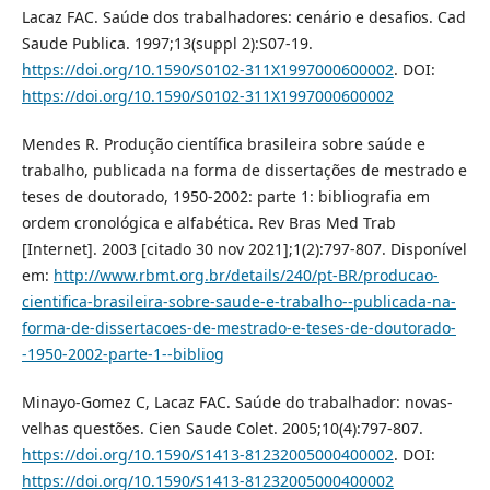
Lacaz FAC. Saúde dos trabalhadores: cenário e desafios. Cad
Saude Publica. 1997;13(suppl 2):S07-19.
https://doi.org/10.1590/S0102-311X1997000600002
. DOI:
https://doi.org/10.1590/S0102-311X1997000600002
Mendes R. Produção científica brasileira sobre saúde e
trabalho, publicada na forma de dissertações de mestrado e
teses de doutorado, 1950-2002: parte 1: bibliografia em
ordem cronológica e alfabética. Rev Bras Med Trab
[Internet]. 2003 [citado 30 nov 2021];1(2):797-807. Disponível
em:
http://www.rbmt.org.br/details/240/pt-BR/producao-
cientifica-brasileira-sobre-saude-e-trabalho--publicada-na-
forma-de-dissertacoes-de-mestrado-e-teses-de-doutorado-
-1950-2002-parte-1--bibliog
Minayo-Gomez C, Lacaz FAC. Saúde do trabalhador: novas-
velhas questões. Cien Saude Colet. 2005;10(4):797-807.
https://doi.org/10.1590/S1413-81232005000400002
. DOI:
https://doi.org/10.1590/S1413-81232005000400002