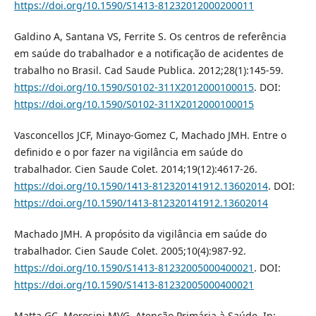
https://doi.org/10.1590/S1413-81232012000200011
Galdino A, Santana VS, Ferrite S. Os centros de referência
em saúde do trabalhador e a notificação de acidentes de
trabalho no Brasil. Cad Saude Publica. 2012;28(1):145-59.
https://doi.org/10.1590/S0102-311X2012000100015
. DOI:
https://doi.org/10.1590/S0102-311X2012000100015
Vasconcellos JCF, Minayo-Gomez C, Machado JMH. Entre o
definido e o por fazer na vigilância em saúde do
trabalhador. Cien Saude Colet. 2014;19(12):4617-26.
https://doi.org/10.1590/1413-812320141912.13602014
. DOI:
https://doi.org/10.1590/1413-812320141912.13602014
Machado JMH. A propósito da vigilância em saúde do
trabalhador. Cien Saude Colet. 2005;10(4):987-92.
https://doi.org/10.1590/S1413-81232005000400021
. DOI:
https://doi.org/10.1590/S1413-81232005000400021
Matta GC, Morosini MVG. Atenção Primária à Saúde. In: