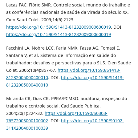
Lacaz FAC, Flório SMR. Controle social, mundo do trabalho e
as conferências nacionais de saúde da virada do século XX.
Cien Saud Colet. 2009;14(6):2123.
https://doi.org/10.1590/S1413-81232009000600019
. DOI:
https://doi.org/10.1590/S1413-81232009000600019
Facchini LA, Nobre LCC, Faria NMX, Fassa AG, Tomasi E,
Santana V, et al. Sistema de informação em saúde do
trabalhador: desafios e perspectivas para o SUS. Cien Saude
Colet. 2005;10(4):857-67.
https://doi.org/10.1590/S1413-
81232005000400010
. DOI:
https://doi.org/10.1590/S1413-
81232005000400010
Miranda CR, Dias CR. PPRA/PCMSO: auditoria, inspeção do
trabalho e controle social. Cad Saude Publica.
2004;20(1):224-32.
https://doi.org/10.1590/S0303-
76572003000100002
. DOI:
https://doi.org/10.1590/S0102-
311X2004000100039