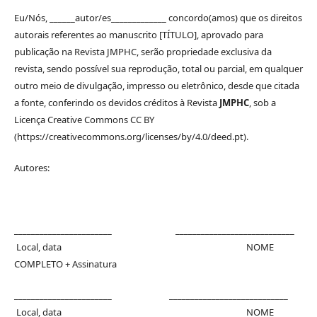
Eu/Nós, ______autor/es_____________ concordo(amos) que os direitos
autorais referentes ao manuscrito [TÍTULO], aprovado para
publicação na Revista JMPHC, serão propriedade exclusiva da
revista, sendo possível sua reprodução, total ou parcial, em qualquer
outro meio de divulgação, impresso ou eletrônico, desde que citada
a fonte, conferindo os devidos créditos à Revista
JMPHC
, sob a
Licença Creative Commons CC BY
(https://creativecommons.org/licenses/by/4.0/deed.pt).
Autores:
_______________________ ____________________________
Local, data NOME
COMPLETO + Assinatura
_______________________ ____________________________
Local, data NOME