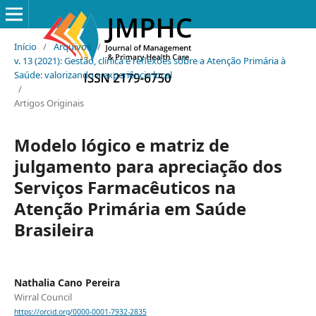
Início
/
Arquivos
/
v. 13 (2021): Gestão, clínica e reflexões sobre a Atenção Primária à
Saúde: valorizando a experiência local
/
Artigos Originais
Modelo lógico e matriz de
julgamento para apreciação dos
Serviços Farmacêuticos na
Atenção Primária em Saúde
Brasileira
Nathalia Cano Pereira
Wirral Council
https://orcid.org/0000-0001-7932-2835