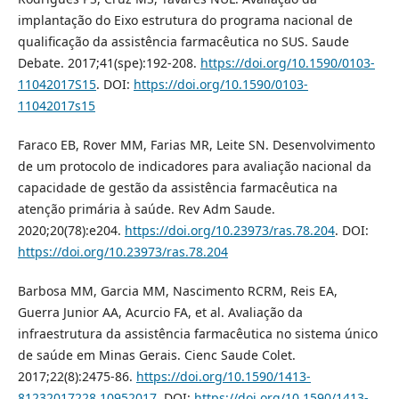
implantação do Eixo estrutura do programa nacional de
qualificação da assistência farmacêutica no SUS. Saude
Debate. 2017;41(spe):192-208.
https://doi.org/10.1590/0103-
11042017S15
. DOI:
https://doi.org/10.1590/0103-
11042017s15
Faraco EB, Rover MM, Farias MR, Leite SN. Desenvolvimento
de um protocolo de indicadores para avaliação nacional da
capacidade de gestão da assistência farmacêutica na
atenção primária à saúde. Rev Adm Saude.
2020;20(78):e204.
https://doi.org/10.23973/ras.78.204
. DOI:
https://doi.org/10.23973/ras.78.204
Barbosa MM, Garcia MM, Nascimento RCRM, Reis EA,
Guerra Junior AA, Acurcio FA, et al. Avaliação da
infraestrutura da assistência farmacêutica no sistema único
de saúde em Minas Gerais. Cienc Saude Colet.
2017;22(8):2475-86.
https://doi.org/10.1590/1413-
81232017228.10952017
. DOI:
https://doi.org/10.1590/1413-