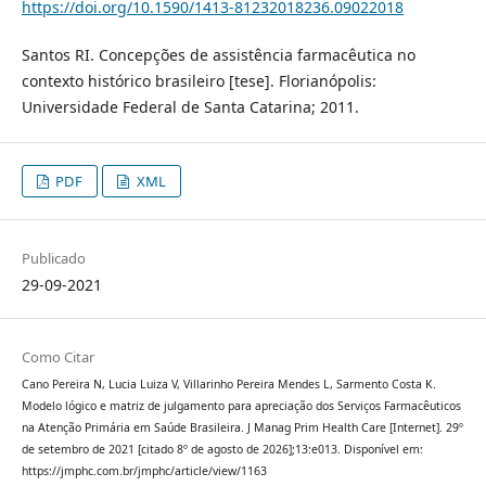
https://doi.org/10.1590/1413-81232018236.09022018
Santos RI. Concepções de assistência farmacêutica no
contexto histórico brasileiro [tese]. Florianópolis:
Universidade Federal de Santa Catarina; 2011.
PDF
XML
Publicado
29-09-2021
Como Citar
Cano Pereira N, Lucia Luiza V, Villarinho Pereira Mendes L, Sarmento Costa K.
Modelo lógico e matriz de julgamento para apreciação dos Serviços Farmacêuticos
na Atenção Primária em Saúde Brasileira. J Manag Prim Health Care [Internet]. 29º
de setembro de 2021 [citado 8º de agosto de 2026];13:e013. Disponível em:
https://jmphc.com.br/jmphc/article/view/1163