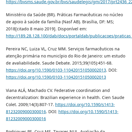
https://bvsms.saude.gov.br/bvs/saudelegis/gm/2017/prt2436_2
Ministério da Saúde (BR). Práticas Farmacêuticas no núcleo
de apoio à saúde da família (Nasf AB). Brasília, DF: MS;
2018[citado 8 maio 2019]. Disponível em:
http://189.28.128.100/dab/docs/portaldab/publicacoes/pratica
Pereira NC, Luiza VL, Cruz MM. Serviços farmacêuticos na
atenção primária no município do Rio de Janeiro: um estudo
de avaliabilidade. Saude Debate. 2015;39(105):451-68.
https://doi.org/10.1590/0103-110420151050002013
. DOI:
https://doi.org/10.1590/0103-110420151050002013
Viana ALÁ, Machado CV. Federative coordination and
decentralization: Brazilian experience in health. Cien Saude
Colet. 2009;14(3):807-17.
https://doi.org/10.1590/s1413-
81232009000300016
. DOI:
https://doi.org/10.1590/S1413-
81232009000300016
Rodrigues PS, Cruz MS, Tavares NUL. Avaliação da