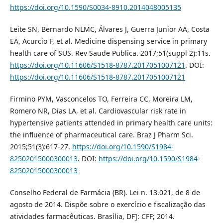
https://doi.org/10.1590/S0034-8910.2014048005135
Leite SN, Bernardo NLMC, Álvares J, Guerra Junior AA, Costa
EA, Acurcio F, et al. Medicine dispensing service in primary
health care of SUS. Rev Saude Publica. 2017;51(suppl 2):11s.
https://doi.org/10.11606/S1518-8787.2017051007121
. DOI:
https://doi.org/10.11606/S1518-8787.2017051007121
Firmino PYM, Vasconcelos TO, Ferreira CC, Moreira LM,
Romero NR, Dias LA, et al. Cardiovascular risk rate in
hypertensive patients attended in primary health care units:
the influence of pharmaceutical care. Braz J Pharm Sci.
2015;51(3):617-27.
https://doi.org/10.1590/S1984-
82502015000300013
. DOI:
https://doi.org/10.1590/S1984-
82502015000300013
Conselho Federal de Farmácia (BR). Lei n. 13.021, de 8 de
agosto de 2014. Dispõe sobre o exercício e fiscalização das
atividades farmacêuticas. Brasília, DF]: CFF; 2014.