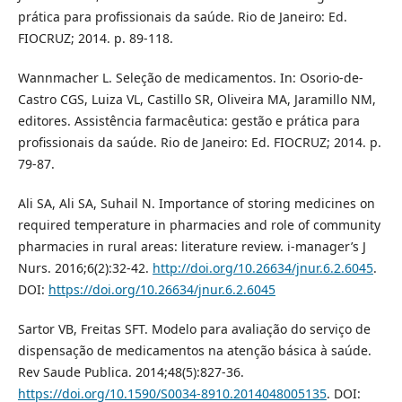
prática para profissionais da saúde. Rio de Janeiro: Ed.
FIOCRUZ; 2014. p. 89-118.
Wannmacher L. Seleção de medicamentos. In: Osorio-de-
Castro CGS, Luiza VL, Castillo SR, Oliveira MA, Jaramillo NM,
editores. Assistência farmacêutica: gestão e prática para
profissionais da saúde. Rio de Janeiro: Ed. FIOCRUZ; 2014. p.
79-87.
Ali SA, Ali SA, Suhail N. Importance of storing medicines on
required temperature in pharmacies and role of community
pharmacies in rural areas: literature review. i-manager’s J
Nurs. 2016;6(2):32-42.
http://doi.org/10.26634/jnur.6.2.6045
.
DOI:
https://doi.org/10.26634/jnur.6.2.6045
Sartor VB, Freitas SFT. Modelo para avaliação do serviço de
dispensação de medicamentos na atenção básica à saúde.
Rev Saude Publica. 2014;48(5):827-36.
https://doi.org/10.1590/S0034-8910.2014048005135
. DOI: