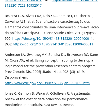
81232017228.10952017
Bezerra LCA, Alves CKA, Reis YAC, Samico I, Felisberto E,
Carvalho ALB, et al. Identificação e caracterização dos
elementos constituintes de uma intervenção: pré-avaliação
da política ParticipaSUS. Cienc Saude Colet. 2012;17(4):883-
900.
https://doi.org/10.1590/S1413-81232012000400011
.
DOI:
https://doi.org/10.1590/S1413-81232012000400011
Anderson LA, GwaltneyMK, Sundra DL, Brownson RC, Kane
M, Cross AW, et al. Using concept mapping to develop a
logic model for the prevention research centers program.
Prev Chronic Dis. 2006[citado 14 set 2021];3(1):1-9.
Disponível em:
http://www.cdc.gov/pcd/issues/2006/jan/05_0153.htm
Jones C, Gannon B, Wakai A, O’Sullivan R. A systematic
review of the cost of data collection for performance
monitoring in hospitals. Syst Rev. 2015;4:38.