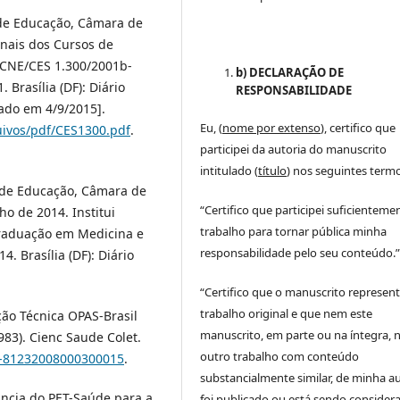
 de Educação, Câmara de
onais dos Cursos de
 CNE/CES 1.300/2001b-
b) DECLARAÇÃO DE
Brasília (DF): Diário
RESPONSABILIDADE
itado em 4/9/2015].
Eu, (
nome por extenso
), certifico que
uivos/pdf/CES1300.pdf
.
participei da autoria do manuscrito
intitulado (
título
) nos seguintes termo
l de Educação, Câmara de
“Certifico que participei suficienteme
o de 2014. Institui
trabalho para tornar pública minha
Graduação em Medicina e
responsabilidade pelo seu conteúdo.
. Brasília (DF): Diário
“Certifico que o manuscrito represen
trabalho original e que nem este
ção Técnica OPAS-Brasil
manuscrito, em parte ou na íntegra,
83). Cienc Saude Colet.
outro trabalho com conteúdo
13-81232008000300015
.
substancialmente similar, de minha au
tância do PET-Saúde para a
foi publicado ou está sendo consider