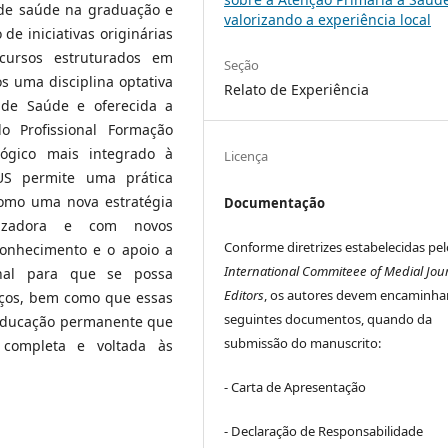
 de saúde na graduação e
valorizando a experiência local
de iniciativas originárias
cursos estruturados em
Seção
s uma disciplina optativa
Relato de Experiência
 de Saúde e oferecida a
 Profissional Formação
gógico mais integrado à
Licença
US permite uma prática
 como uma nova estratégia
Documentação
tizadora e com novos
Conforme diretrizes estabelecidas pel
conhecimento e o apoio a
International Commiteee of Medial Jou
ional para que se possa
Editors
, os autores devem encaminha
viços, bem como que essas
seguintes documentos, quando da
 educação permanente que
submissão do manuscrito:
 completa e voltada às
- Carta de Apresentação
- Declaração de Responsabilidade