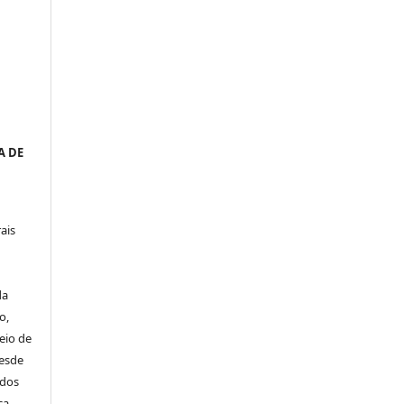
a
A DE
ais
da
o,
eio de
desde
idos
ça