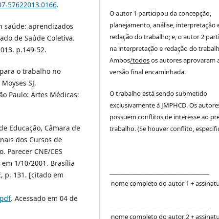
807-57622013.0166
.
O autor 1 participou da concepção,
planejamento, análise, interpretação 
m saúde: aprendizados
redação do trabalho; e, o autor 2 part
tado de Saúde Coletiva.
na interpretação e redação do trabalh
2013. p.149-52.
Ambos
/todos
os autores aprovaram 
para o trabalho no
versão final encaminhada.
 Moyses SJ,
O trabalho está sendo submetido
ão Paulo: Artes Médicas;
exclusivamente à JMPHCD. Os autore
possuem conflitos de interesse ao pr
l de Educação, Câmara de
trabalho. (Se houver conflito, especific
onais dos Cursos de
o. Parecer CNE/CES
em 1/10/2001. Brasília
__________________________________
E, p. 131. [citado em
nome completo do autor 1 + assinat
.pdf
. Acessado em 04 de
__________________________________
nome completo do autor 2 + assinat