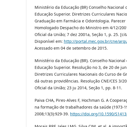
Ministério da Educação (BR) Conselho Nacional
Educação Superior. Diretrizes Curriculares Naci
Graduação em Farmácia e Odontologia. Parecer
Homologado Despacho do Ministro em 4/12/2001. 
Oficial da União; 7 dez 2001a, Seção 1, p. 25. [c
Disponível em:
http://portal.mec.gov.br/cne/arq
Acessado em 04 de setembro de 2015.
Ministério da Educação (BR). Conselho Naciona
Educação Superior. Resolução no 3, de 20 de junh
Diretrizes Curriculares Nacionais do Curso de 
dá outras providências. Resolução CNE/CES 3/2014
Oficial da União; 23 ju 2014, Seção 1, pp. 8-11.
Paiva CHA, Pires-Alves F, Hochman G. A Coopera
na formação de trabalhadores da saúde (1973-19
2008;13(3):929-39.
https://doi.org/10.1590/S14
Morais RRF, Jales LMG, Silva CJM, et al. A impor