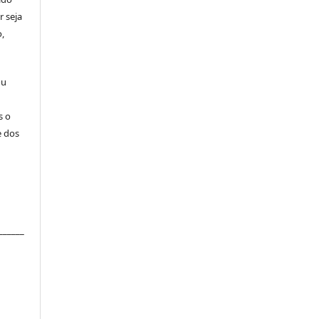
r seja
,
ou
s o
e dos
______
____