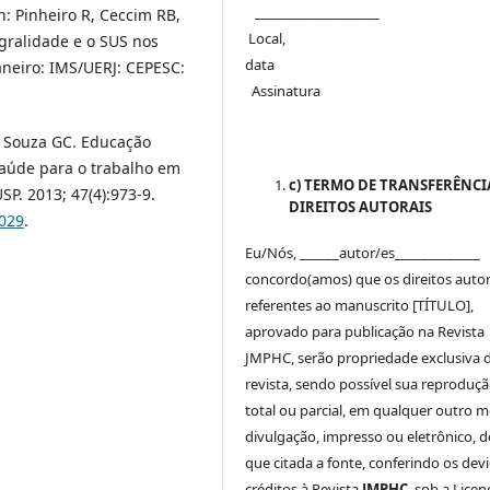
___________________
n: Pinheiro R, Ceccim RB,
Local,
gralidade e o SUS nos
dat
aneiro: IMS/UERJ: CEPESC:
Assinatura
, Souza GC. Educação
 saúde para o trabalho em
c) TERMO DE TRANSFERÊNCI
P. 2013; 47(4):973-9.
DIREITOS AUTORAIS
0029
.
Eu/Nós, ______autor/es_____________
concordo(amos) que os direitos autor
referentes ao manuscrito [TÍTULO],
aprovado para publicação na Revista
JMPHC, serão propriedade exclusiva 
revista, sendo possível sua reproduçã
total ou parcial, em qualquer outro m
divulgação, impresso ou eletrônico, 
que citada a fonte, conferindo os dev
créditos à Revista
JMPHC
, sob a Licen