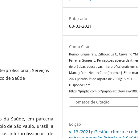
Publicado
03-03-2021
Como Citar
Rennó Junqueira S, Zilbovicius C, Carvalho YM
Ferreira Gomes L. Percepções acerca de itine
de práticas educativas interprofissionais em s
erprofissional, Serviços
Manag Prim Health Care [Internet]. 3º de ma
ico de Saúde
2021 [citado 7º de agosto de 2026];13:e01.
Disponível em:
https://jmphc.com.br/jmphc/article/view/100
Fomatos de Citação
io da Saúde, em parceria
Edição
o de São Paulo, Brasil, a
v. 13 (2021): Gestão, clínica e refl
as interprofissionais de
sobre a Atenção Primária à Saúd