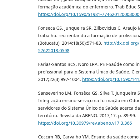
formação acadêmica do enfermeiro. Trab Educ Sa
https://doi.org/10.1590/S1981-774620120003000
Fonseca GS, Junqueira SR, Zilbovicius C, Araujo
trabalho: reorientando a formação de profission
(Botucatu). 2014;18(50):571-83.
http://dx.doi.org
57622013.0598
.
Farias-Santos BCS, Noro LRA. PET-Saúde como i
profissional para o Sistema Único de Saúde. Cie
2017;22(3):997-1004.
https://doi.org/10.1590/1
Sanseverino LM, Fonsêca GS, Silva T, Junqueira SR
Integração ensino-serviço na formação em Odon
servidores do Sistema Único de Saúde acerca da
território. Revista da ABENO. 2017;17: p. 89-99.
https://doi.org/10.30979/rev.abeno.v17i3.366
Ceccim RB, Carvalho YM. Ensino da saúde como p