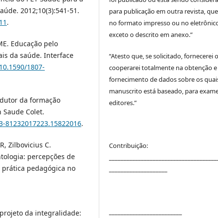
úde. 2012;10(3):541-51.
para publicação em outra revista, que
11
.
no formato impresso ou no eletrônico
exceto o descrito em anexo.”
 ME. Educação pelo
ais da saúde. Interface
“Atesto que, se solicitado, fornecerei 
/10.1590/1807-
cooperarei totalmente na obtenção e
fornecimento de dados sobre os quai
manuscrito está baseado, para exam
ndutor da formação
editores.”
n Saude Colet.
413-81232017223.15822016
.
, Zilbovicius C.
Contribuição:
tologia: percepções de
_____________________________________
 prática pedagógica no
____________________
_____________________
rojeto da integralidade: