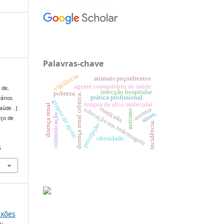
Palavras-chave
vigilância.
animais peçonhentos
agente comunitário de saúde
 de,
infecção hospitalar
pobreza.
doença renal crônica.
prática profissional.
rários
grupos de apoio
terapia de alvo molecular
doença renal
aúde . J
currículo.
anemia
educação em enfermagem
autismo
sinan.
comunicação
rço de
incidência.
percepção.
obesidade.
5
exões
e: