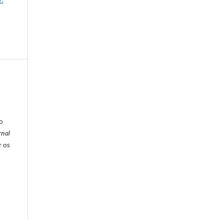
o
rnal
r os