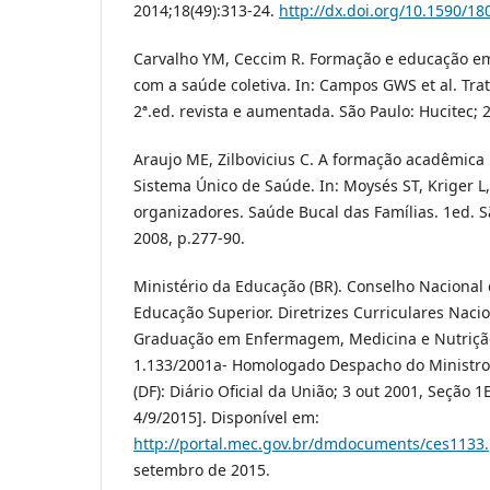
2014;18(49):313-24.
http://dx.doi.org/10.1590/1
Carvalho YM, Ceccim R. Formação e educação e
com a saúde coletiva. In: Campos GWS et al. Tra
2ª.ed. revista e aumentada. São Paulo: Hucitec; 
Araujo ME, Zilbovicius C. A formação acadêmica 
Sistema Único de Saúde. In: Moysés ST, Kriger L,
organizadores. Saúde Bucal das Famílias. 1ed. S
2008, p.277-90.
Ministério da Educação (BR). Conselho Naciona
Educação Superior. Diretrizes Curriculares Naci
Graduação em Enfermagem, Medicina e Nutriçã
1.133/2001a- Homologado Despacho do Ministro 
(DF): Diário Oficial da União; 3 out 2001, Seção 1
4/9/2015]. Disponível em:
http://portal.mec.gov.br/dmdocuments/ces1133
setembro de 2015.