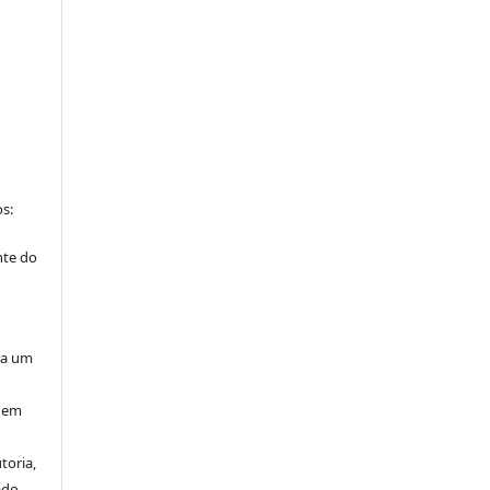
s:
nte do
”
ta um
 nem
toria,
ado